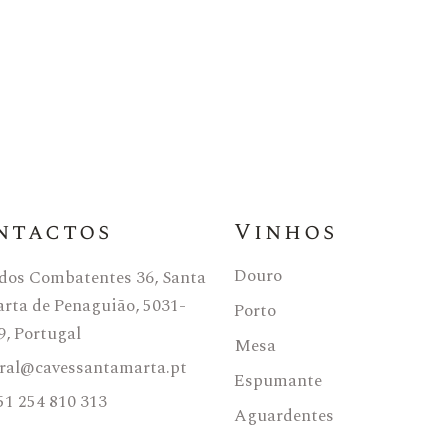
ntactos
Vinhos
Douro
 dos Combatentes 36, Santa
rta de Penaguião, 5031-
Porto
9, Portugal
Mesa
ral@cavessantamarta.pt
Espumante
51 254 810 313
Aguardentes