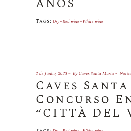
ANOS
Tags:
Dry
Red wine
White wine
2 de Junho, 2023
By
Caves Santa Marta
Notíci
Caves Santa
Concurso E
“CITTÀ DEL 
Tags:
Dry
Red wine
White wine