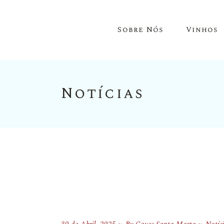
Sobre Nós
Vinhos
Notícias
Vinhos Do
Vinhos Do
Vinhos De
Espumant
Aguarden