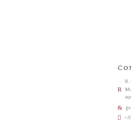
Co
R.
Ma
90
ge
+3