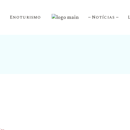
Enoturismo
Notícias
 Douro
 Porto
 Mesa
es
tes