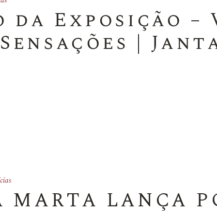
ias
 da Exposição – 
Sensações | Janta
cias
A MARTA LANÇA P