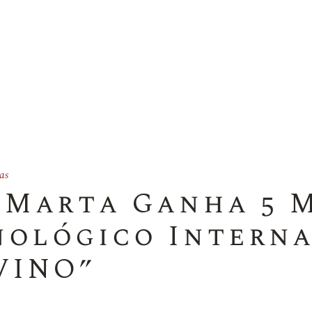
as
 Marta Ganha 5 
nológico Intern
VINO”