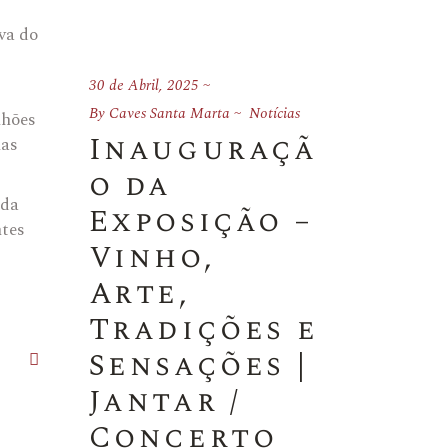
va do
30 de Abril, 2025
27 de Março, 2024
By
Caves Santa Marta
Notícias
By
Caves Santa Ma
lhões
Inauguraçã
CAVES
nas
o da
SANT
ada
Exposição –
MART
ntes
Vinho,
LANÇ
Arte,
PORTO
Tradições e
ANOS
Sensações |
Tags:
Dry
Jantar /
Red wine
Concerto
White wine