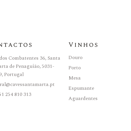
ntactos
Vinhos
Douro
 dos Combatentes 36, Santa
rta de Penaguião, 5031-
Porto
9, Portugal
Mesa
ral@cavessantamarta.pt
Espumante
51 254 810 313
Aguardentes