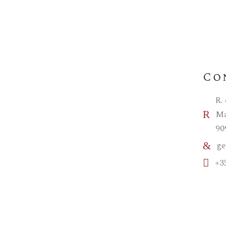
Co
R.
Ma
90
ge
+3