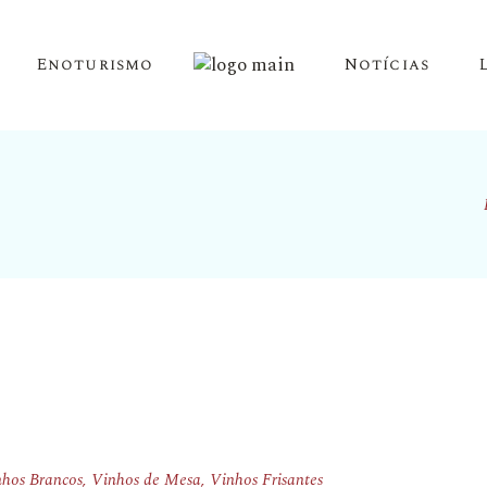
Enoturismo
Notícias
 Douro
 Porto
 Mesa
es
tes
hos Brancos
,
Vinhos de Mesa
,
Vinhos Frisantes