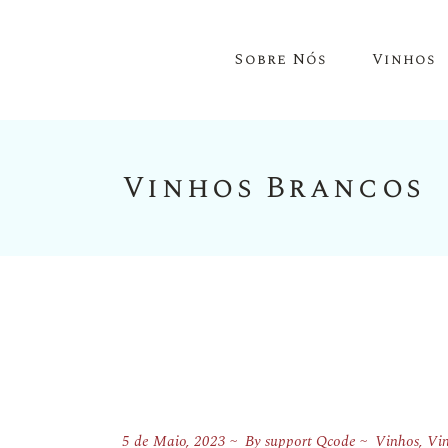
Sobre Nós
Vinhos
Vinhos Brancos
Vinhos Do
Vinhos Do
Vinhos De
Espumant
Aguarden
5 de Maio, 2023
By
support Qcode
Vinhos
,
Vin